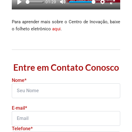
01:29
y
P
M
S
E
l
u
e
n
Para aprender mais sobre o Centro de Inovação, baixe
a
t
t
t
o folheto eletrônico
aqui
.
y
e
t
e
i
r
n
f
g
u
s
l
l
Entre em Contato Conosco
s
c
Nome*
r
e
e
n
E-mail*
Telefone*