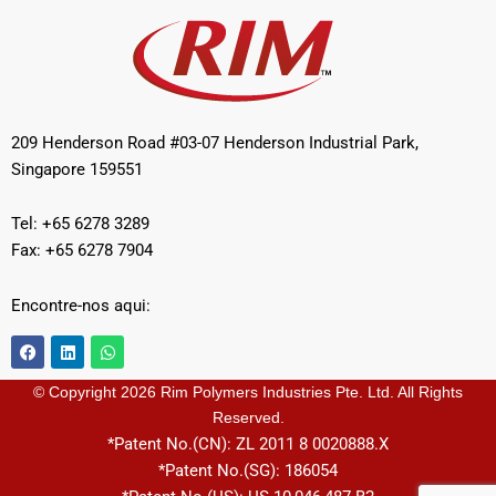
209 Henderson Road #03-07 Henderson Industrial Park,
Singapore 159551
Tel: +65 6278 3289
Fax: +65 6278 7904
Encontre-nos aqui:
F
L
W
a
i
h
c
n
a
e
k
t
© Copyright 2026 Rim Polymers Industries Pte. Ltd. All Rights
b
e
s
Reserved.
o
d
a
o
i
p
*Patent No.(CN): ZL 2011 8 0020888.X
k
n
p
*Patent No.(SG): 186054