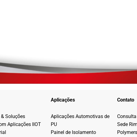
Aplicações
Contato
 & Soluções
Aplicações Automotivas de
Consulta
com Aplicações IIOT
PU
Sede Ri
ial
Painel de Isolamento
Polymer