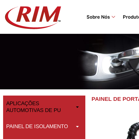
Skip
to
Sobre Nós
Produt
content
PAINEL DE PORT
APLICAÇÕES
AUTOMOTIVAS DE PU
PAINEL DE ISOLAMENTO