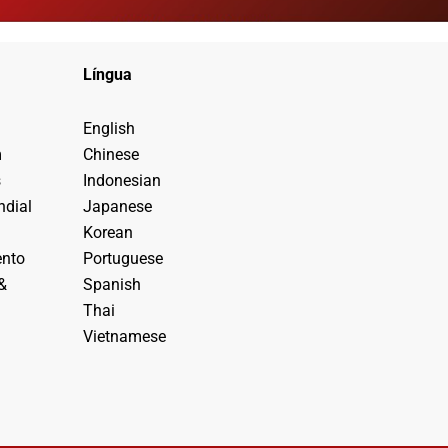
Língua
English
m
Chinese
s
Indonesian
dial
Japanese
Korean
ento
Portuguese
&
Spanish
Thai
Vietnamese