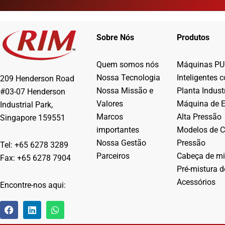
Sobre Nós
Produtos
Quem somos nós
Máquinas PU
Nossa Tecnologia
Inteligentes 
209 Henderson Road
Nossa Missão e
Planta Industr
#03-07 Henderson
Valores
Máquina de 
Industrial Park,
Marcos
Alta Pressão
Singapore 159551
importantes
Modelos de C
Nossa Gestão
Pressão
Tel: +65 6278 3289
Parceiros
Cabeça de mi
Fax: +65 6278 7904
Pré-mistura d
Acessórios
Encontre-nos aqui:
F
L
W
a
i
h
c
n
a