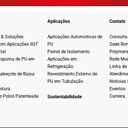
Aplicações
Contato
 & Soluções
Aplicações Automotivas de
Consulta
com Aplicações IIOT
PU
Sede Ri
ial
Painel de Isolamento
Polymer
Espuma de PU em
Aplicações em
Rede Mun
Refrigeração
Linha de
abeçote de Baixa
Revestimento Externo de
Atendim
PU em Tubulação
Notícias 
stura
Eventos
e Poliol Patenteada
Carreira
Sustentabilidade