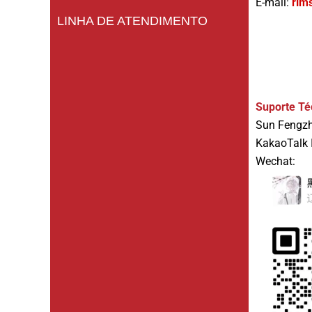
E-mail:
rim
LINHA DE ATENDIMENTO
Suporte Té
Sun Fengz
KakaoTalk 
Wechat: