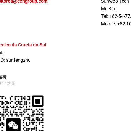
skorea@cehgroup.com
Sunwoo Tech
Mr. Kim
Tel: +82-54-7
Mobile: +82-1
cnico da Coreia do Sul
hu
ID: sunfengzhu