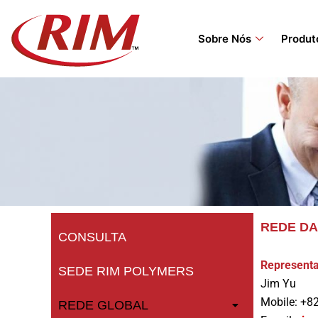
Skip
to
Sobre Nós
Produt
content
REDE DA
CONSULTA
Representa
SEDE RIM POLYMERS
Jim Yu
Mobile: +8
REDE GLOBAL