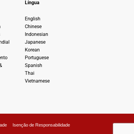
Língua
English
m
Chinese
s
Indonesian
dial
Japanese
Korean
ento
Portuguese
&
Spanish
Thai
Vietnamese
dade
Isenção de Responsabilidade