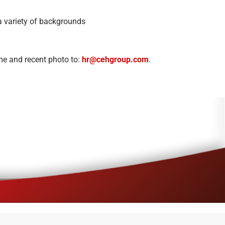
a variety of backgrounds
ume and recent photo to:
hr@cehgroup.com
.