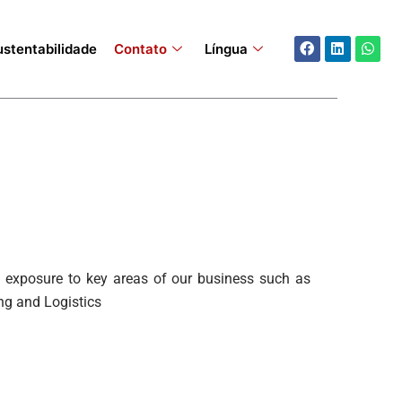
Facebook
Linkedin
What
ustentabilidade
Contato
Língua
th exposure to key areas of our business such as
ng and Logistics