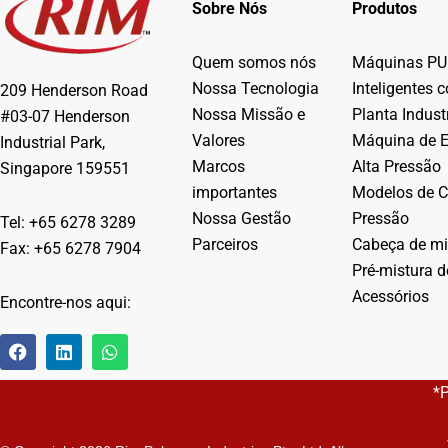
Sobre Nós
Produtos
Quem somos nós
Máquinas PU
Nossa Tecnologia
Inteligentes 
209 Henderson Road
Nossa Missão e
Planta Industr
#03-07 Henderson
Valores
Máquina de 
Industrial Park,
Marcos
Alta Pressão
Singapore 159551
importantes
Modelos de C
Nossa Gestão
Pressão
Tel: +65 6278 3289
Parceiros
Cabeça de mi
Fax: +65 6278 7904
Pré-mistura d
Acessórios
Encontre-nos aqui:
F
L
W
a
i
h
c
n
a
*
e
k
t
b
e
s
o
d
a