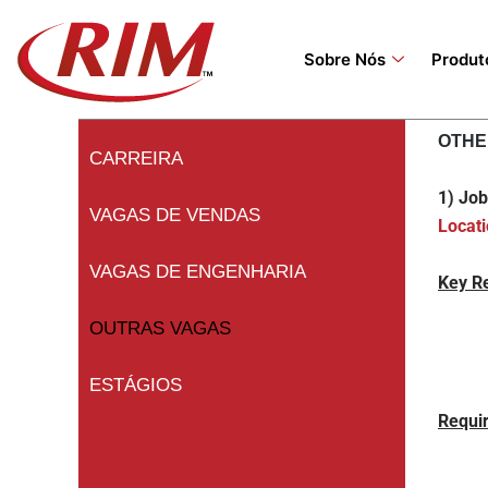
Skip
to
Sobre Nós
Produt
content
OTHE
CARREIRA
1) Jo
VAGAS DE VENDAS
Locati
VAGAS DE ENGENHARIA
Key Re
OUTRAS VAGAS
ESTÁGIOS
Requi