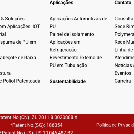
Aplicações
Contato
 & Soluções
Aplicações Automotivas de
Consulta
com Aplicações IIOT
PU
Sede Ri
ial
Painel de Isolamento
Polymer
Espuma de PU em
Aplicações em
Rede Mun
Refrigeração
Linha de
abeçote de Baixa
Revestimento Externo de
Atendim
PU em Tubulação
Notícias 
stura
Eventos
e Poliol Patenteada
Carreira
Sustentabilidade
Patent No.(CN): ZL 2011 8 0020888.X
*Patent No.(SG): 186054
Política de Privaci
*Patent No.(US): US 10,046,487 B2