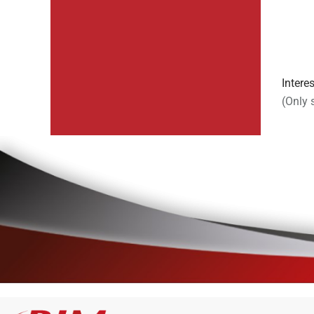
Intere
(Only 