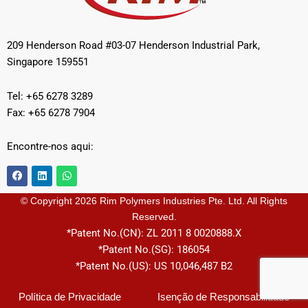
209 Henderson Road #03-07 Henderson Industrial Park,
Singapore 159551
Tel: +65 6278 3289
Fax: +65 6278 7904
Encontre-nos aqui:
F
L
W
a
i
h
c
n
a
e
k
t
© Copyright 2026 Rim Polymers Industries Pte. Ltd. All Rights
b
e
s
Reserved.
o
d
a
o
i
p
*Patent No.(CN): ZL 2011 8 0020888.X
k
n
p
*Patent No.(SG): 186054
*Patent No.(US): US 10,046,487 B2
Política de Privacidade
Isenção de Responsabilidade